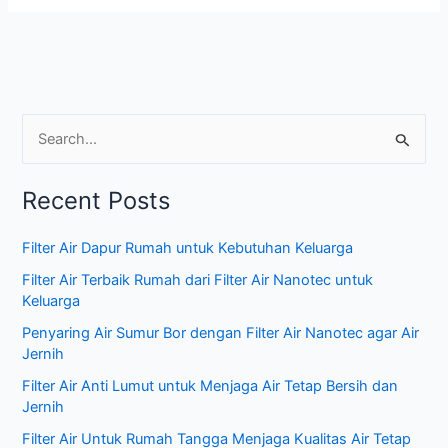
S
e
Recent Posts
a
r
Filter Air Dapur Rumah untuk Kebutuhan Keluarga
c
Filter Air Terbaik Rumah dari Filter Air Nanotec untuk
h
Keluarga
f
Penyaring Air Sumur Bor dengan Filter Air Nanotec agar Air
o
Jernih
r
Filter Air Anti Lumut untuk Menjaga Air Tetap Bersih dan
:
Jernih
Filter Air Untuk Rumah Tangga Menjaga Kualitas Air Tetap