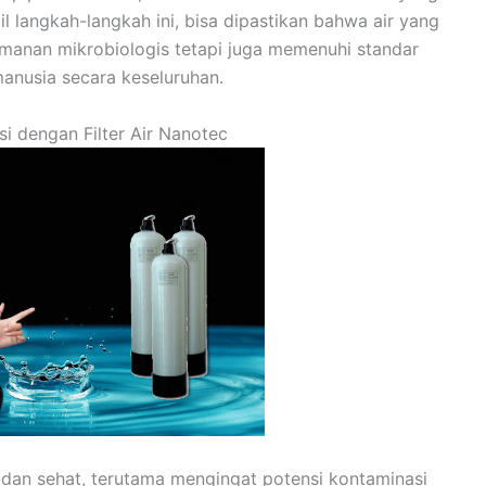
 langkah-langkah ini, bisa dipastikan bahwa air yang
amanan mikrobiologis tetapi juga memenuhi standar
manusia secara keseluruhan.
si dengan Filter Air Nanotec
dan sehat, terutama mengingat potensi kontaminasi