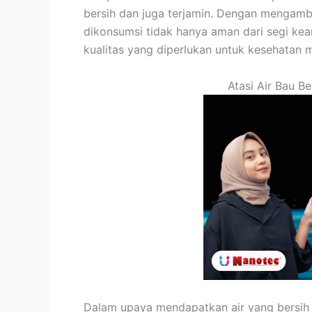
bersih dan juga terjamin. Dengan mengambil
dikonsumsi tidak hanya aman dari segi ke
kualitas yang diperlukan untuk kesehatan 
Atasi Air Bau Be
Dalam upaya mendapatkan air yang bersih 