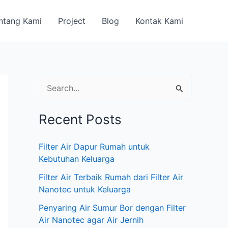
ntang Kami
Project
Blog
Kontak Kami
S
e
Recent Posts
a
r
Filter Air Dapur Rumah untuk
c
Kebutuhan Keluarga
h
Filter Air Terbaik Rumah dari Filter Air
f
Nanotec untuk Keluarga
o
Penyaring Air Sumur Bor dengan Filter
Air Nanotec agar Air Jernih
r