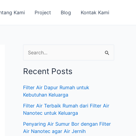
ntang Kami
Project
Blog
Kontak Kami
S
e
Recent Posts
a
r
Filter Air Dapur Rumah untuk
c
Kebutuhan Keluarga
h
Filter Air Terbaik Rumah dari Filter Air
f
Nanotec untuk Keluarga
o
Penyaring Air Sumur Bor dengan Filter
Air Nanotec agar Air Jernih
r