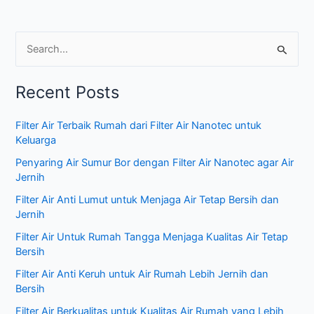
S
e
Recent Posts
a
r
Filter Air Terbaik Rumah dari Filter Air Nanotec untuk
c
Keluarga
h
Penyaring Air Sumur Bor dengan Filter Air Nanotec agar Air
f
Jernih
o
Filter Air Anti Lumut untuk Menjaga Air Tetap Bersih dan
r
Jernih
:
Filter Air Untuk Rumah Tangga Menjaga Kualitas Air Tetap
Bersih
Filter Air Anti Keruh untuk Air Rumah Lebih Jernih dan
Bersih
Filter Air Berkualitas untuk Kualitas Air Rumah yang Lebih